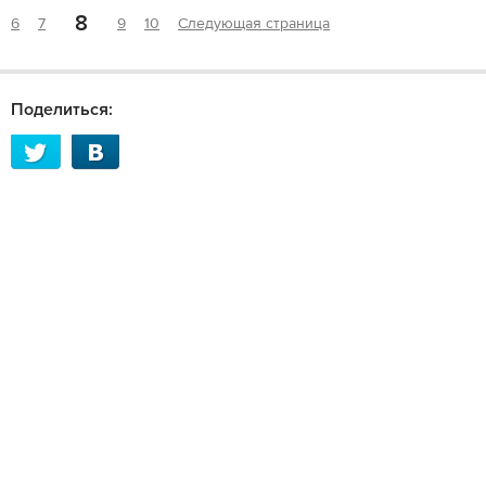
8
6
7
9
10
Следующая страница
Поделиться: