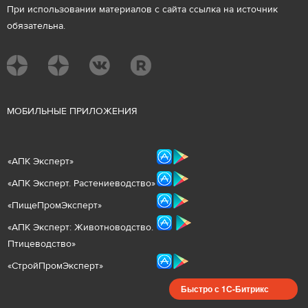
При использовании материалов с сайта ссылка на источник
обязательна.
М
ОБИЛЬНЫЕ ПРИЛОЖЕНИЯ
«
АПК Эксперт
»
«
АПК Эксперт. Растениеводст
во
»
«ПищеПромЭксперт»
«
А
ПК Эксперт: Животнов
одство.
Птицеводство»
«СтройПромЭксперт»
Быстро с 1С-Битрикс