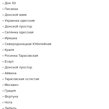
• Дон 93
• Писанка
• Донской маяк
• Украинка одесская
• Донской простор
• Селянка одесская
• Иришка
• Северодонецкая Юбилейная
• Краля
• Росинка Тарасовская
• Есаул
• Донской простор
• Айвина
• Тарасовская остистая
• Москвич
• Грация
• Фортуна
• Нота
• Лебедь