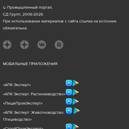
© Промышленный портал,
СД Групп, 2006-2026.
При использовании материалов с сайта ссылка на источник
обязательна.
М
ОБИЛЬНЫЕ ПРИЛОЖЕНИЯ
«
АПК Эксперт
»
«
АПК Эксперт. Растениеводст
во
»
«ПищеПромЭксперт»
«
А
ПК Эксперт: Животнов
одство.
Птицеводство»
«СтройПромЭксперт»