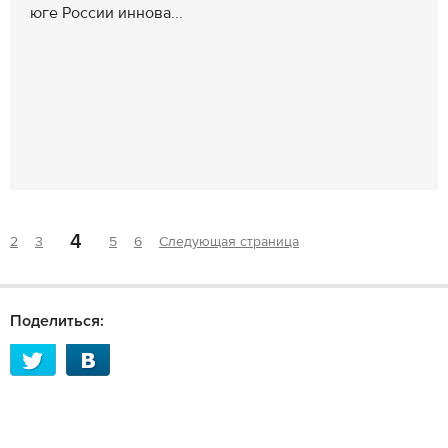
юге России иннова...
4
2
3
5
6
Следующая страница
Поделиться: