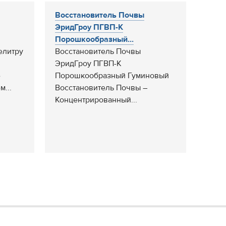
Восстановитель Почвы
ЭридГроу ПГВП-К
Порошкообразный...
елитру
Восстановитель Почвы
,
ЭридГроу ПГВП-К
е
Порошкообразный Гуминовый
...
Восстановитель Почвы –
Концентрированный...