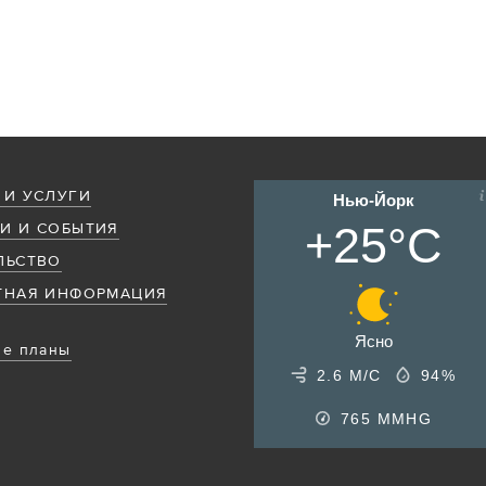
 И УСЛУГИ
Нью-Йорк
+25°C
И И СОБЫТИЯ
ЛЬСТВО
ТНАЯ ИНФОРМАЦИЯ
Ясно
е планы
2.6 М/С
94%
765
MMHG