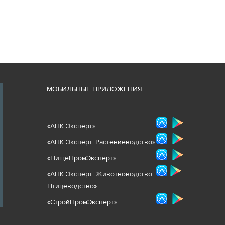
М
ОБИЛЬНЫЕ ПРИЛОЖЕНИЯ
«
АПК Эксперт
»
«
АПК Эксперт. Растениеводст
во
»
«ПищеПромЭксперт»
«
А
ПК Эксперт: Животнов
одство.
Птицеводство»
«СтройПромЭксперт»