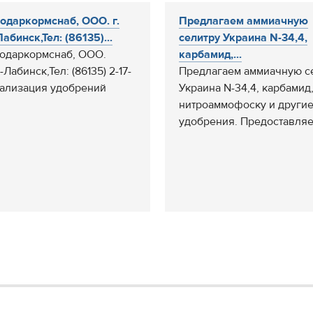
одаркормснаб, ООО. г.
Предлагаем аммиачную
абинск,Тел: (86135)...
селитру Украина N-34,4,
одаркормснаб, ООО.
карбамид,...
ь-Лабинск,Тел: (86135) 2-17-
Предлагаем аммиачную с
еализация удобрений
Украина N-34,4, карбамид
нитроаммофоску и други
удобрения. Предоставляем