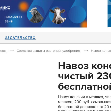
ИЗДАТЕЛЬСТВО
екс
Средства защиты растений, удобрения
Навоз конск
Навоз кон
чистый 23
бесплатной
Навоз конский в мешках, чис
мешков, 200 руб- самовывоз
бесплатной доставкой от 20