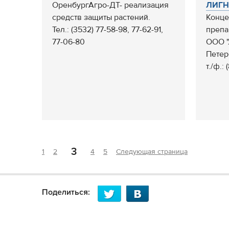
ОренбургАгро-ДТ- реализация
ЛИГН
средств защиты растений.
Конце
Тел.: (3532) 77-58-98, 77-62-91,
препа
77-06-80
ООО "
Петер
т./ф.: 
3
1
2
4
5
Следующая страница
Поделиться: