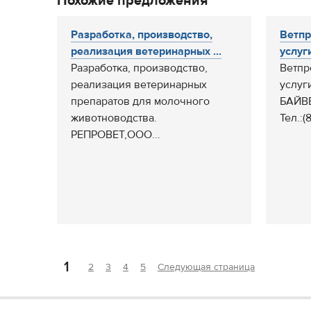
Похожие предложения
Разработка, производство,
Ветпр
реализация ветеринарных ...
услуг
Разработка, производство,
Ветпр
реализация ветеринарных
услуг
препаратов для молочного
БАЙВ
животноводства.
Тел.:(
РЕПРОВЕТ,ООО...
1
2
3
4
5
Следующая страница