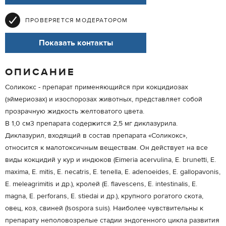
ПРОВЕРЯЕТСЯ МОДЕРАТОРОМ
Показать контакты
ОПИСАНИЕ
Cоликокс - препарат применяющийся при кокцидиозах
(эймериозах) и изоспорозах животных, представляет собой
прозрачную жидкость желтоватого цвета.
В 1,0 см3 препарата содержится 2,5 мг диклазурила.
Диклазурил, входящий в состав препарата «Соликокс»,
относится к малотоксичным веществам. Он действует на все
виды кокцидий у кур и индюков (Eimeria acervulina, Е. brunetti, Е.
maxima, Е. mitis, Е. necatris, Е. tenella, E. adenoeides, Е. gallopavonis,
Е. meleagrimitis и др.), кролей (Е. flavescens, Е. intestinalis, Е.
magna, Е. perforans, Е. stiedai и др.), крупного рогатого скота,
овец, коз, свиней (Isospora suis). Наиболее чувствительны к
препарату неполовозрелые стадии эндогенного цикла развития