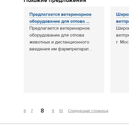
Похожие предложения
Предлагается ветеринарное
Широк
оборудование для отлова ...
ветпр
Предлагается ветеринарное
Широк
оборудование для отлова
ветпр
животных и дистанционного
г. Мос
введения им фармпрепарат...
8
6
7
9
10
Следующая страница