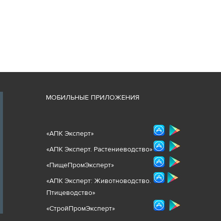
М
ОБИЛЬНЫЕ ПРИЛОЖЕНИЯ
«
АПК Эксперт
»
«
АПК Эксперт. Растениеводст
во
»
«ПищеПромЭксперт»
«
А
ПК Эксперт: Животнов
одство.
Птицеводство»
«СтройПромЭксперт»