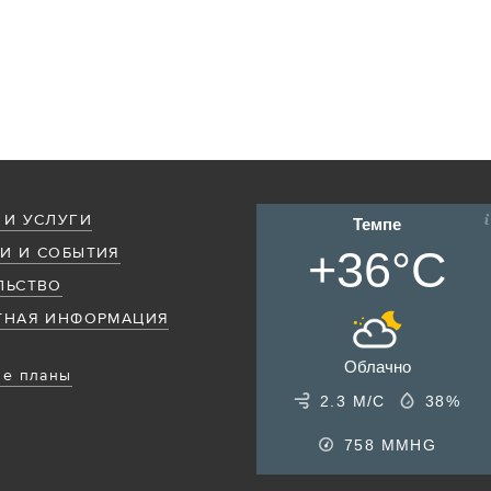
 И УСЛУГИ
Темпе
+36°C
И И СОБЫТИЯ
ЛЬСТВО
ТНАЯ ИНФОРМАЦИЯ
Облачно
е планы
2.3 М/С
38%
758
MMHG