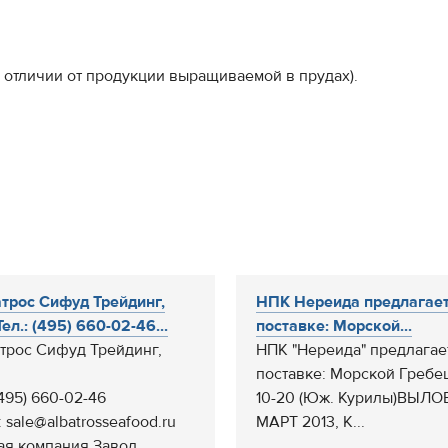
 отличии от продукции выращиваемой в прудах).
трос Сифуд Трейдинг,
НПК Нереида предлагает
ел.: (495) 660-02-46...
поставке: Морской...
трос Сифуд Трейдинг,
НПК "Нереида" предлагае
поставке: Морской Гребе
(495) 660-02-46
10-20 (Юж. Курилы)ВЫЛО
: sale@albatrosseafood.ru
МАРТ 2013, К...
ая компания.Завод...