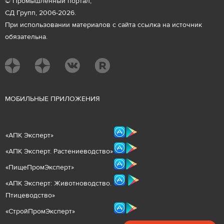
© Промышленный портал,
СД Групп, 2006-2026.
При использовании материалов с сайта ссылка на источник
обязательна.
М
ОБИЛЬНЫЕ ПРИЛОЖЕНИЯ
«
АПК Эксперт
»
«
АПК Эксперт. Растениеводст
во
»
«ПищеПромЭксперт»
«
А
ПК Эксперт: Животнов
одство.
Птицеводство»
«СтройПромЭксперт»