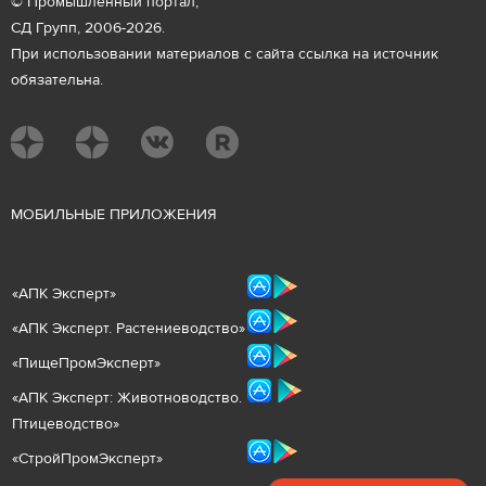
© Промышленный портал,
СД Групп, 2006-2026.
При использовании материалов с сайта ссылка на источник
обязательна.
М
ОБИЛЬНЫЕ ПРИЛОЖЕНИЯ
«
АПК Эксперт
»
«
АПК Эксперт. Растениеводст
во
»
«ПищеПромЭксперт»
«
А
ПК Эксперт: Животнов
одство.
Птицеводство»
«СтройПромЭксперт»