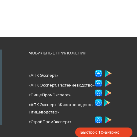
М
ОБИЛЬНЫЕ ПРИЛОЖЕНИЯ
«
АПК Эксперт
»
«
АПК Эксперт. Растениеводст
во
»
«ПищеПромЭксперт»
«
А
ПК Эксперт: Животнов
одство.
Птицеводство»
«СтройПромЭксперт»
Быстро с 1С-Битрикс