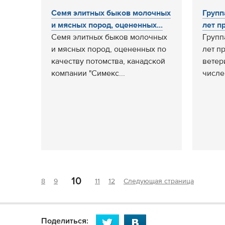
Семя элитных быков молочных
Групп
и мясных пород, оцененных...
лет п
Семя элитных быков молочных
Групп
и мясных пород, оцененных по
лет п
качеству потомства, канадской
ветер
компании "Симекс...
числе
10
8
9
11
12
Следующая страница
Поделиться: