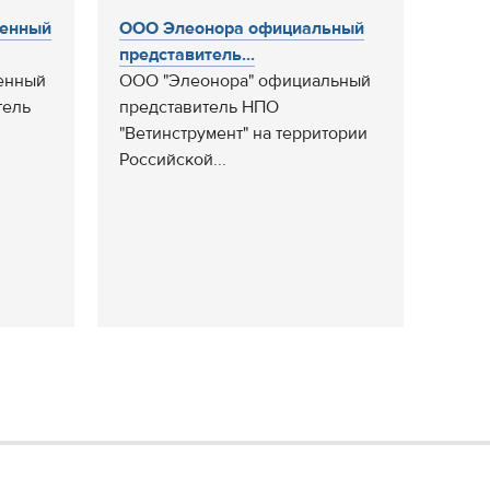
менный
ООО Элеонора официальный
представитель...
менный
ООО "Элеонора" официальный
тель
представитель НПО
"Ветинструмент" на территории
Российской...