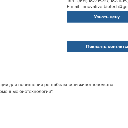
Тел.: (499) 187-95-90, 187-11-15
E-mail: innovative-biotech@gm
Узнать цену
Показать контакты
кции для повышения рентабельности животноводства.
еменные биотехнологии".