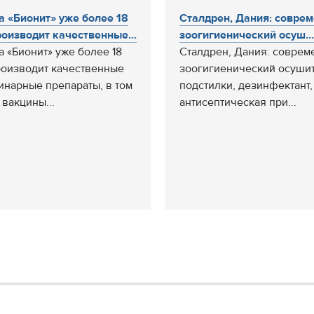
а «Бионит» уже более 18
Сталдрен, Дания: совре
роизводит качественные...
зоогигиенический осуш...
а «Бионит» уже более 18
Сталдрен, Дания: совре
роизводит качественные
зоогигиенический осуши
инарные препараты, в том
подстилки, дезинфектант,
 вакцины...
антисептическая при...