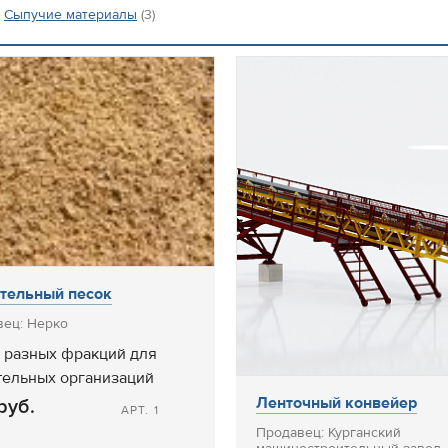
Сыпучие материалы
(3)
тельный песок
вец: Нерко
 разных фракций для
тельных организаций
Ленточный конвейер
руб.
АРТ. 1
Продавец: Курганский