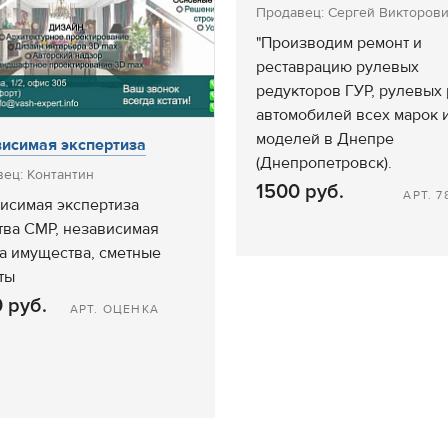
Продавец: Сергей Викторов
"Производим ремонт и
реставрацию рулевых
редукторов ГУР, рулевых
автомобилей всех марок 
моделей в Днепре
исимая экспертиза
(Днепропетровск).
ец: Контантин
1500 руб.
АРТ. 7
исимая экспертиза
тва СМР, независимая
а имущества, сметные
ты
 руб.
АРТ. ОЦЕНКА