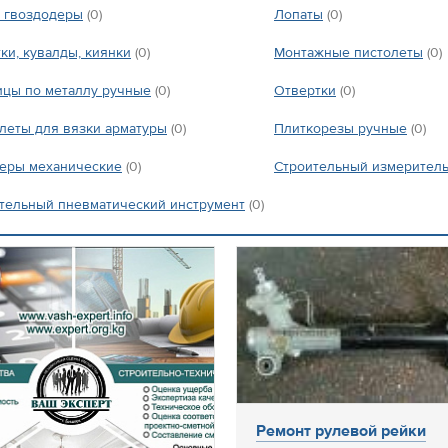
 гвоздодеры
(0)
Лопаты
(0)
ки, кувалды, киянки
(0)
Монтажные пистолеты
(0)
цы по металлу ручные
(0)
Отвертки
(0)
леты для вязки арматуры
(0)
Плиткорезы ручные
(0)
еры механические
(0)
Строительный измерител
тельный пневматический инструмент
(0)
Ремонт рулевой рейки