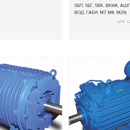
5БП, 5БГ, 5ВК, ВКИА, АШГ
ВОД, ГАЕИ, М7, М8, М29)
АРТ. 1