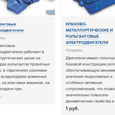
анговые
КРАНОВО-
родвигатели
МЕТАЛЛУРГИЧЕСКИЕ И
РОЛЬГАНГОВЫЕ
вец:
ЭЛЕКТРОДВИГАТЕЛИ
анговые
Продавец:
родвигатели работают в
лургических цехах на
Двигатели имеют отличну
дах рольгангов прокатных
базовой конструкцию рот
в, в отделениях разливки
обеспечивающую миним
, воздуходувах доменных
значения индуктивных и
, на коксовых машинах, на
особенно активных
подаче при...
сопротивлений, что позв
значительно повысить
.
динамические свойства и 
1 руб.