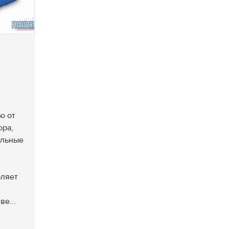
ю от
ора,
альные
оляет
ве...