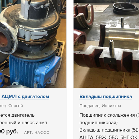
 АЦМЛ с двигателем
Вкладыш подшипника
ец: Сергей
Продавец: Инвиктра
ется двигатель
Подшипник скольжения (
ронный и насос ацмл
подшипниковая)
Вкладыш подшипника (5
0 руб.
АРТ. НАСОС
АШГА, 5ВЖ, 5БС, 5НГЮК,