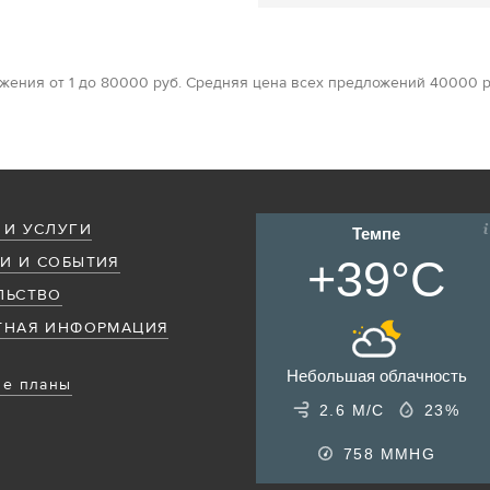
жения от 1 до 80000 руб. Средняя цена всех предложений 40000 р
 И УСЛУГИ
Темпе
+39°C
И И СОБЫТИЯ
ЛЬСТВО
ТНАЯ ИНФОРМАЦИЯ
Небольшая облачность
е планы
2.6 М/С
23%
758
MMHG