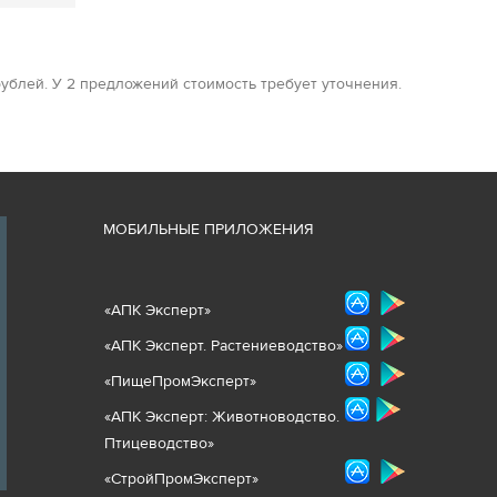
ублей. У 2 предложений стоимость требует уточнения.
М
ОБИЛЬНЫЕ ПРИЛОЖЕНИЯ
«
АПК Эксперт
»
«
АПК Эксперт. Растениеводст
во
»
«ПищеПромЭксперт»
«
А
ПК Эксперт: Животнов
одство.
Птицеводство»
«СтройПромЭксперт»