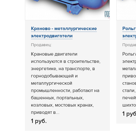
Краново - металлургические
Рольг
электродвигатели
элект
Продавец:
Прода
Крановые двигатели
Рольг
используются в строительстве,
элект
энергетике, на транспорте, в
метал
горнодобывающей и
приво
металлургической
стано
промышленности, работают на
стали
башенных, портальных,
печей
козловых, мостовых кранах,
шихто
приводят в...
1 руб
1 руб.