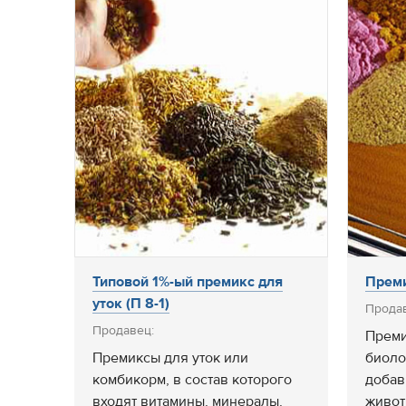
Типовой 1%-ый премикс для
Прем
уток (П 8-1)
Прода
Продавец:
Преми
Премиксы для уток или
биоло
комбикорм, в состав которого
добав
входят витамины, минералы,
живот