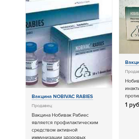
Вакц
Прода
Нобив
инакт
проти
Вакцина NOBIVAC RABIES
1 руб
Продавец:
Вакцина Нобивак Рабиес
является профилактическим
средством активной
иммунизации здоровых