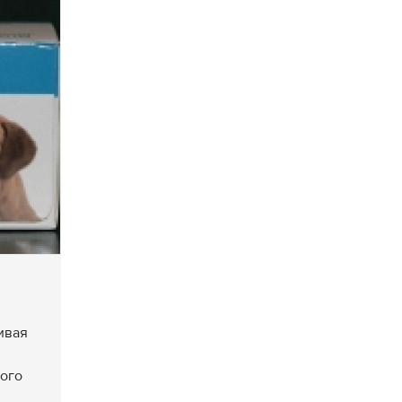
ивая
ого