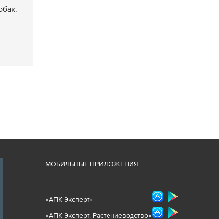
обак.
М
ОБИЛЬНЫЕ ПРИЛОЖЕНИЯ
«
АПК Эксперт
»
«
АПК Эксперт. Растениеводст
во
»