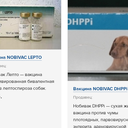
ина NOBIVAC LEPTO
вец:
ак Лепто — вакцина
ивированная бивалентная
в лептоспироза собак.
Вакцина NOBIVAC DHPPi
.
Продавец:
Нобивак DHPPi — сухая ж
вакцина против чумы
плотоядных, парвовирусн
энтерита, аденовирусной