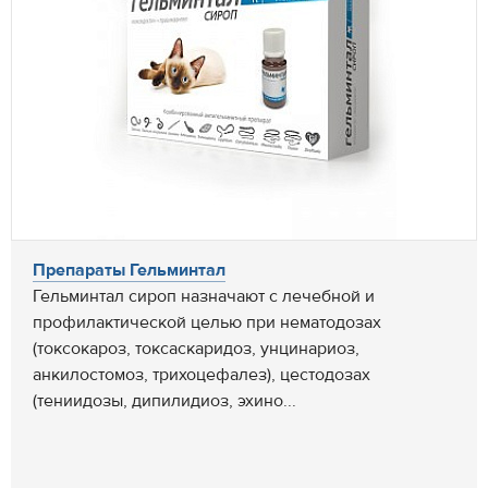
Препараты Гельминтал
Гельминтал сироп назначают с лечебной и
профилактической целью при нематодозах
(токсокароз, токсаскаридоз, унцинариоз,
анкилостомоз, трихоцефалез), цестодозах
(тениидозы, дипилидиоз, эхино...