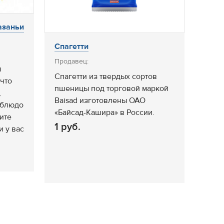
азаньи
Спагетти
Продавец:
ы
Спагетти из твердых сортов
что
пшеницы под торговой маркой
,
Baisad изготовлены ОАО
 блюдо
«Байсад-Кашира» в России.
ите
1 руб.
и у вас