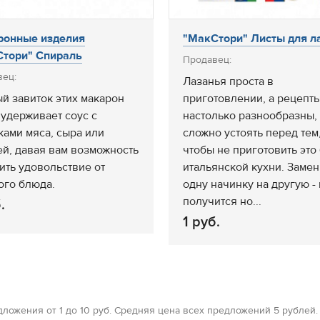
ронные изделия
"МакСтори" Листы для л
тори" Спираль
Продавец:
вец:
Лазанья проста в
й завиток этих макарон
приготовлении, а рецепт
 удерживает соус с
настолько разнообразны, 
ками мяса, сыра или
сложно устоять перед тем
й, давая вам возможность
чтобы не приготовить это
ить удовольствие от
итальянской кухни. Замен
ого блюда.
одну начинку на другую - 
получится но...
.
1 руб.
ложения от 1 до 10 руб. Средняя цена всех предложений 5 рублей.