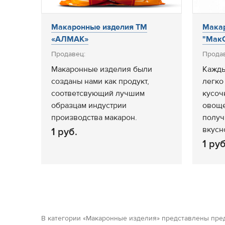
Макаронные изделия ТМ
Мака
«АЛМАК»
"МакС
Продавец:
Прода
Макаронные изделия были
Кажды
созданы нами как продукт,
легко
соответсвующий лучшим
кусоч
образцам индустрии
овоще
производства макарон.
получ
вкусн
1 руб.
1 руб
В категории «Макаронные изделия» представлены пред