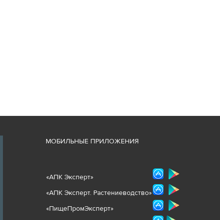
М
ОБИЛЬНЫЕ ПРИЛОЖЕНИЯ
«
АПК Эксперт
»
«
АПК Эксперт. Растениеводст
во
»
«ПищеПромЭксперт»