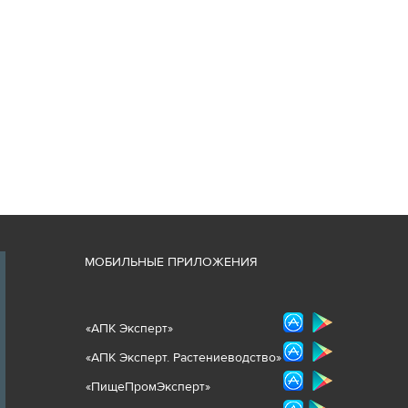
М
ОБИЛЬНЫЕ ПРИЛОЖЕНИЯ
«
АПК Эксперт
»
«
АПК Эксперт. Растениеводст
во
»
«ПищеПромЭксперт»