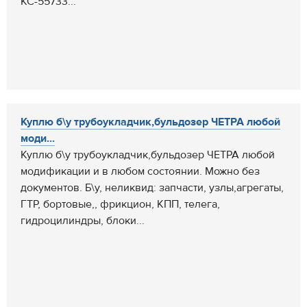
КС-55733...
Куплю б\у трубоукладчик,бульдозер ЧЕТРА любой
моди...
Куплю б\у трубоукладчик,бульдозер ЧЕТРА любой
модификации и в любом состоянии. Можно без
документов. Б\у, неликвид: запчасти, узлы,агрегаты,
ГТР, бортовые,, фрикцион, КПП, телега,
гидроцилиндры, блоки...