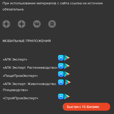
При использовании материалов с сайта ссылка на источник
обязательна.
М
ОБИЛЬНЫЕ ПРИЛОЖЕНИЯ
«
АПК Эксперт
»
«
АПК Эксперт. Растениеводст
во
»
«ПищеПромЭксперт»
«
А
ПК Эксперт: Животнов
одство.
Птицеводство»
«СтройПромЭксперт»
Быстро с 1С-Битрикс