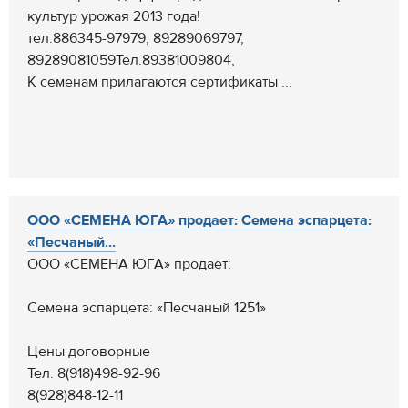
культур урожая 2013 года!
тел.886345-97979, 89289069797,
89289081059Тел.89381009804,
К семенам прилагаются сертификаты ...
ООО «СЕМЕНА ЮГА» продает: Семена эспарцета:
«Песчаный...
ООО «СЕМЕНА ЮГА» продает:
Семена эспарцета: «Песчаный 1251»
Цены договорные
Тел. 8(918)498-92-96
8(928)848-12-11