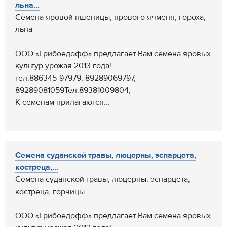
льна...
Семена яровой пшеницы, ярового ячменя, гороха,
льна
ООО «Грибоедофф» предлагает Вам семена яровых
культур урожая 2013 года!
тел.886345-97979, 89289069797,
89289081059Тел.89381009804,
К семенам прилагаются...
Семена суданской травы, люцерны, эспарцета,
костреца,...
Семена суданской травы, люцерны, эспарцета,
костреца, горчицы.
ООО «Грибоедофф» предлагает Вам семена яровых