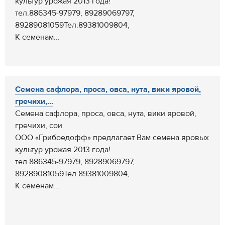
культур урожая 2013 года!
тел.886345-97979, 89289069797,
89289081059Тел.89381009804,
К семенам...
Семена сафлора, проса, овса, нута, вики яровой,
гречихи,...
Семена сафлора, проса, овса, нута, вики яровой,
гречихи, сои
ООО «Грибоедофф» предлагает Вам семена яровых
культур урожая 2013 года!
тел.886345-97979, 89289069797,
89289081059Тел.89381009804,
К семенам...