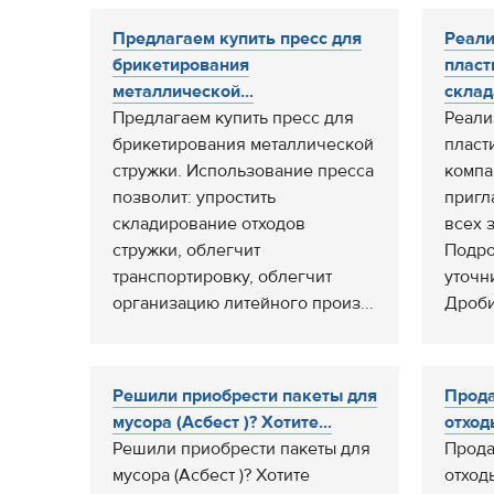
Предлагаем купить пресс для
Реали
брикетирования
пласт
металлической...
склад
Предлагаем купить пресс для
Реали
брикетирования металлической
пласт
стружки. Использование пресса
компа
позволит: упростить
пригл
складирование отходов
всех 
стружки, облегчит
Подро
транспортировку, облегчит
уточн
организацию литейного произ...
Дроби
Решили приобрести пакеты для
Прода
мусора (Асбест )? Хотите...
отход
Решили приобрести пакеты для
Прода
мусора (Асбест )? Хотите
отход