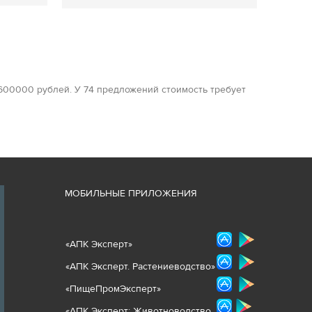
 600000 рублей. У 74 предложений стоимость требует
М
ОБИЛЬНЫЕ ПРИЛОЖЕНИЯ
«
АПК Эксперт
»
«
АПК Эксперт. Растениеводст
во
»
«ПищеПромЭксперт»
«
А
ПК Эксперт: Животнов
одство.