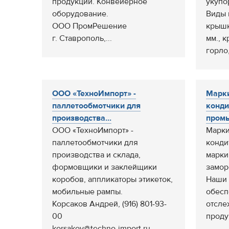
продукции. Конвейерное
укупо
оборудование.
Виды 
ООО ПромРешение
крышк
г. Ставрополь,...
мм., 
горло,
ООО «ТехноИмпорт» -
Марки
паллетообмотчики для
конди
производства...
промы
ООО «ТехноИмпорт» -
Марки
паллетообмотчики для
конди
производства и склада,
марки
формовщики и заклейщики
замор
коробов, аппликаторы этикеток,
Наши 
мобильные рампы.
обесп
Корсаков Андрей, (916) 801-93-
отсле
00
продук
korsakov@techno-import.ru