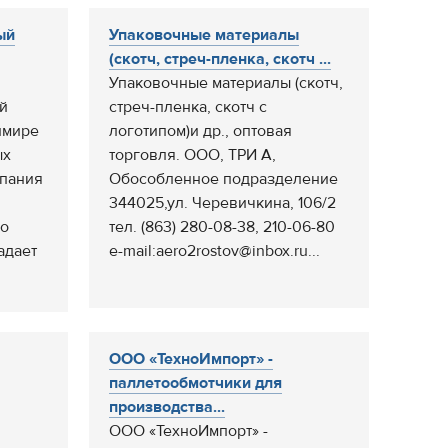
ый
Упаковочные материалы
(скотч, стреч-пленка, скотч ...
Упаковочные материалы (скотч,
й
стреч-пленка, скотч с
имире
логотипом)и др., оптовая
ых
торговля. ООО, ТРИ А,
мпания
Обособленное подразделение
344025,ул. Черевичкина, 106/2
по
тел. (863) 280-08-38, 210-06-80
адает
e-mail:aero2rostov@inbox.ru...
ООО «ТехноИмпорт» -
паллетообмотчики для
производства...
ООО «ТехноИмпорт» -