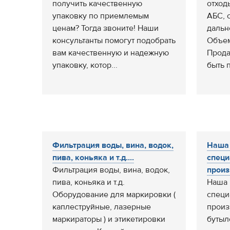
получить качественную
отход
упаковку по приемлемым
АБС, 
ценам? Тогда звоните! Наши
дальн
консультанты помогут подобрать
Объем
вам качественную и надежную
Прода
упаковку, котор...
быть п
Фильтрация воды, вина, водок,
Наша
пива, коньяка и т.д....
специ
Фильтрация воды, вина, водок,
произ
пива, коньяка и т.д.
Наша 
Оборудование для маркировки (
специ
каплеструйные, лазерные
произ
маркираторы ) и этикетировки
бутыл