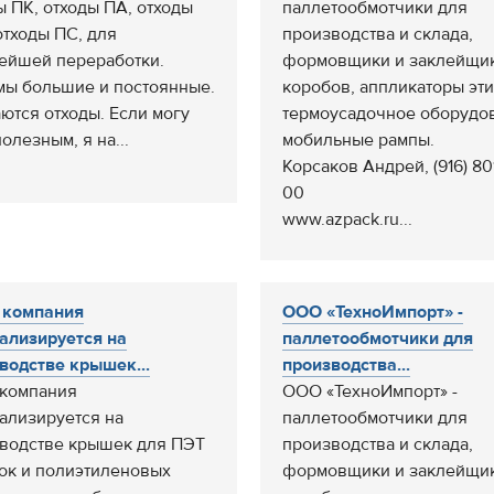
ы ПК, отходы ПА, отходы
паллетообмотчики для
отходы ПС, для
производства и склада,
ейшей переработки.
формовщики и заклейщи
ы большие и постоянные.
коробов, аппликаторы эти
ются отходы. Если могу
термоусадочное оборудо
олезным, я на...
мобильные рампы.
Корсаков Андрей, (916) 80
00
www.azpack.ru...
 компания
ООО «ТехноИмпорт» -
ализируется на
паллетообмотчики для
водстве крышек...
производства...
компания
ООО «ТехноИмпорт» -
ализируется на
паллетообмотчики для
водстве крышек для ПЭТ
производства и склада,
ок и полиэтиленовых
формовщики и заклейщи