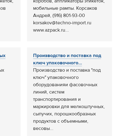
кеток,
коробов, аппликаторы этикеток,
ков
мобильные рампы. Корсаков
Андрей, (916) 801-93-00
korsakov@techno-import.ru
www.azpack.ru...
ных
Производство и поставка под
ключ упаковочного...
ых
Производство и поставка "под
ключ" упаковочного
оборудованияи фасовочных
линий, систем
транспортирования и
маркировки для мелкоштучных,
сыпучих, порошкообразных
продуктов с объемными,
весовы...