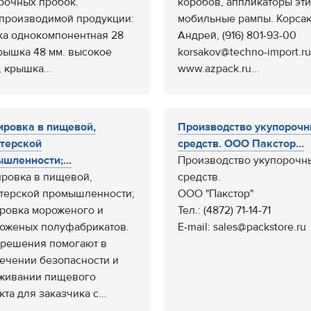
рочных пробок.
коробов, аппликаторы эти
производимой продукции:
мобильные рампы. Корса
а однокомпонентная 28
Андрей, (916) 801-93-00
крышка 48 мм. высокое
korsakov@techno-import.ru
 крышка...
www.azpack.ru...
ровка в пищевой,
Производство укупороч
терской
средств. ООО Пакстор...
шленности;...
Производство укупорочн
ровка в пищевой,
средств.
терской промышленности;
ООО "Пакстор"
ровка мороженого и
Тел.: (4872) 71-14-71
оженых полуфабрикатов.
E-mail: sales@packstore.ru
решения помогают в
ечении безопасности и
живании пищевого
та для заказчика с...