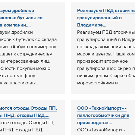
зуем дробилки
Реализуем ПВД вторичн
иковых бутылок со
гранулированный в
а компании....
Владимире...
зуем дробилки
Реализуем ПВД вторичны
иковых бутылок со склада
гранулированный в Влад
нии. «Азбука полимеров»
со склада компании разн
ашает к сотрудничеству
марок и цветов. Наша ко
заинтересованных лиц.
производит вторичное
бности покупки можно
гранулированное сырье 
ить по телефону.
низким ценам. Сырье обл
лка пластиковы...
морозостойкими и ...
ются отходы.Отходы ПП,
ООО «ТехноИмпорт» -
ы ПНД, отходы ПВД,...
паллетообмотчики для
ются отходы.Отходы ПП,
производства...
ы ПНД, отходы ПВД,
ООО «ТехноИмпорт» -