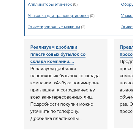
Аппликаторы этикеток
(0)
Обору
Упаковка для транспортировки
(0)
Упако
Этикетировочные машины
(2)
Этике
Реализуем дробилки
Предл
пластиковых бутылок со
пресс
склада компании....
Предл
Реализуем дробилки
пресс
пластиковых бутылок со склада
компа
компании. «Азбука полимеров»
позво
приглашает к сотрудничеству
вывоз
всех заинтересованных лиц.
объем
Подробности покупки можно
раз. 
уточнить по телефону.
прессо
Дробилка пластиковы...