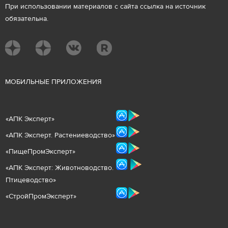
При использовании материалов с сайта ссылка на источник
обязательна.
М
ОБИЛЬНЫЕ ПРИЛОЖЕНИЯ
«
АПК Эксперт
»
«
АПК Эксперт. Растениеводст
во
»
«ПищеПромЭксперт»
«
А
ПК Эксперт: Животнов
одство.
Птицеводство»
«СтройПромЭксперт»