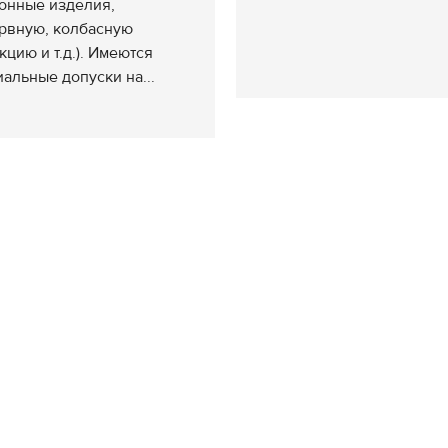
онные изделия,
рвную, колбасную
кцию и т.д.). Имеются
альные допуски на...