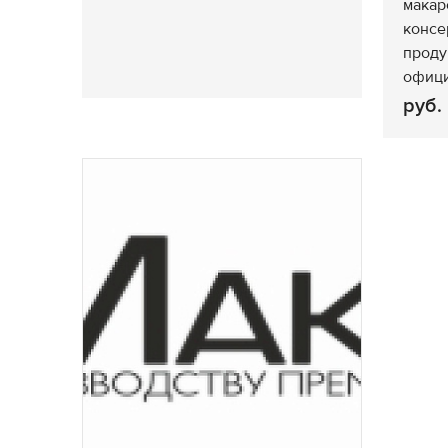
макар
консе
проду
офици
руб.