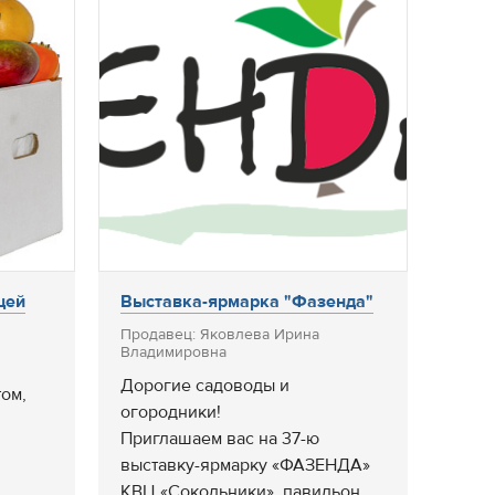
щей
Выставка-ярмарка "Фазенда"
Продавец: Яковлева Ирина
Владимировна
Дорогие садоводы и
ом,
огородники!
Приглашаем вас на 37-ю
выставку-ярмарку «ФАЗЕНДА»
КВЦ «Сокольники», павильон