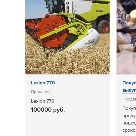
Lexion 770
Покуп
выкуп
Продавец:
Прода
Lexion 770
Покуп
100000 руб.
проду
подх
сроко