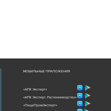
М
ОБИЛЬНЫЕ ПРИЛОЖЕНИЯ
«
АПК Эксперт
»
«
АПК Эксперт. Растениеводст
во
»
«ПищеПромЭксперт»